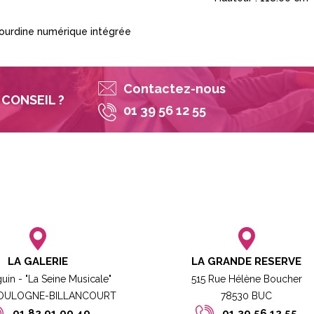
sourdine numérique intégrée
Contactez-nous
CONSEIL ?
01 39 56 12 55
LA GALERIE
LA GRANDE RESERVE
guin - "La Seine Musicale"
515 Rue Hélène Boucher
BOULOGNE-BILLANCOURT​
78530 BUC​​
01 82 91 00 40
01 39 56 12 55