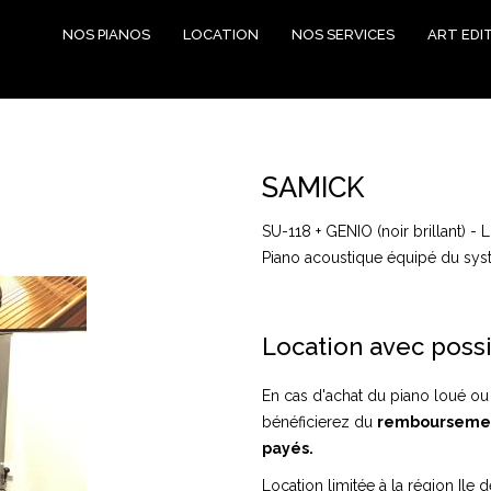
NOS PIANOS
LOCATION
NOS SERVICES
ART EDI
SAMICK
SU-118 + GENIO (noir brillant) - 
Piano acoustique équipé du sy
Location avec possi
En cas d'achat du piano loué ou
bénéficierez du
rembourseme
payés.
Location limitée à la région Ile d