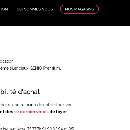
NOS MAGASINS
TION
QUI SOMMES NOUS
Location
stème silencieux GENIO Premium.
bilité d'achat
 de tout autre piano de notre stock vous
nt des
10 derniers mois
de loyer
e France (dép. 75,77,78,91,92,93,94 et 95)