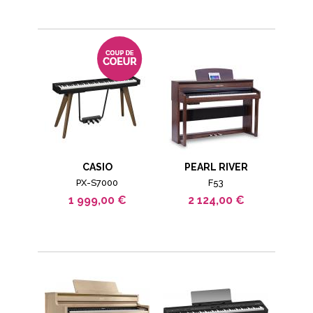
CASIO
PEARL RIVER
PX-S7000
F53
1 999,00 €
2 124,00 €