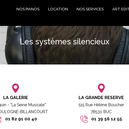
NOS PIANOS
LOCATION
NOS SERVICES
ART EDI
Les systèmes silencieux
LA GALERIE
LA GRANDE RESERVE
guin - "La Seine Musicale"
515 Rue Hélène Boucher
BOULOGNE-BILLANCOURT​
78530 BUC​​
01 82 91 00 40
01 39 56 12 55