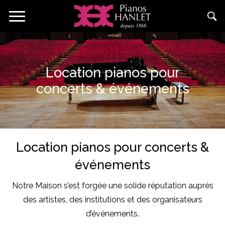
Aller
Toggle
au
navigation
contenu
principal
Location pianos pour
concerts & événements
Location pianos pour concerts &
événements
Notre Maison s’est forgée une solide réputation auprès
des artistes, des institutions et des organisateurs
d’événements.